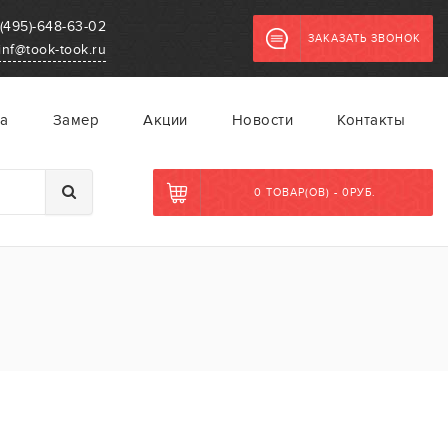
(495)-648-63-02
ЗАКАЗАТЬ ЗВОНОК
inf@took-took.ru
а
Замер
Акции
Новости
Контакты
0 ТОВАР(ОВ) - 0РУБ.